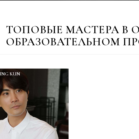
 директор по обучению
 звание лучшего
и Vidal Sasson по
ТЗЫВЫ УЧЕНИКОВ, КОТОР