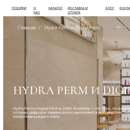
ПОЕЗДКИ
О
КАТАЛОГ
ДОСТАВКА И
БЛОГ
КОНТАКТЫ
НАС
ОПЛАТА
Главная
/
Hydra Perm и Digital Perm
HYDRA PERM И DIGITA
Hydra Perm и Digital Perm в JUNO Academy — это курс, посвященный со
которых цифровая завивка волос выполняется максимально бережно для
контролем каждого этапа.