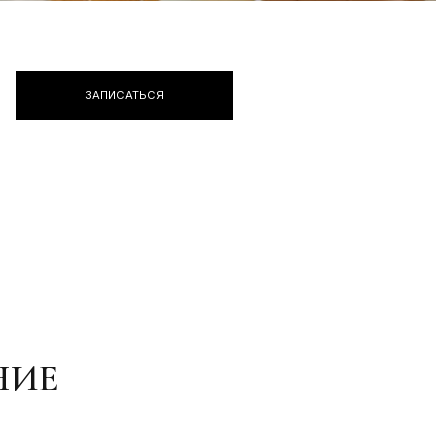
ПИСАТЬСЯ
омство с JUNO Academy и философией JUNO Hair.
ираем основы парикмахерского дела, типы волос и
ы головы, учимся мыслить как салонный стилист
ународного уровня. Формируем базу, на которую
ше «ложатся» все техники.