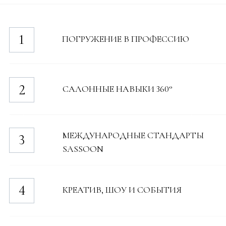
Отра
окра
САЛОННЫЕ НАВЫКИ 360°
Рабо
обсл
выйт
Осва
МЕЖДУНАРОДНЫЕ СТАНДАРТЫ
с те
полу
SASSOON
рамк
кото
Учас
Crea
КРЕАТИВ, ШОУ И СОБЫТИЯ
коре
круп
съём
Соби
ФИНАЛ И СТАРТ КАРЬЕРЫ
к со
приг
фунд