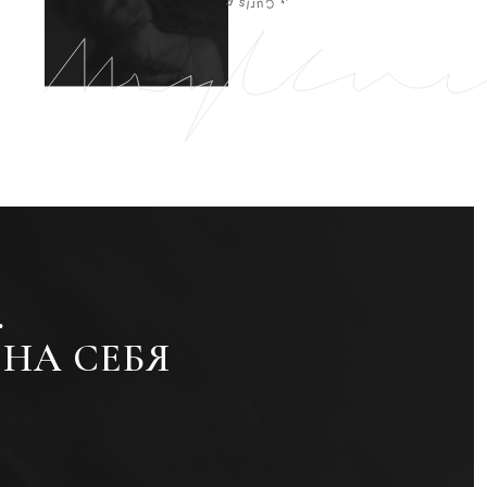
ЕБЯ
 КОТОРЫЙ ЦЕНИТСЯ
нный в рамках сети Sassoon; участие в
азах; возможность получить портфолио,
ает» по всему миру.