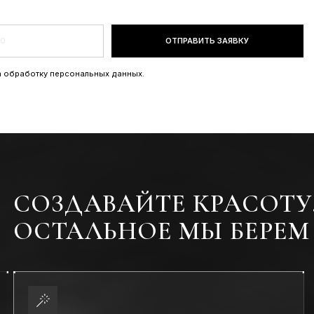
ОЗДАВАЙТЕ КРАСОТУ.
СТАЛЬНОЕ МЫ БЕРЕМ НА С
ВТОРСКИЕ МЕТОДИКИ
UNO Academy — это не просто «курс на скорую руку», а
труктурированная система подготовки: от стажёра до
п-стилиста.
ДИПЛОМ,
Диплом, призна
креативных пок
которое «работ