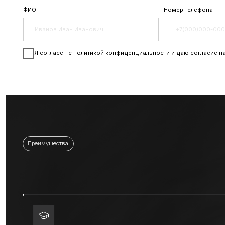
С
Преимущества
О
ПУТЬ ОТ ОСНОВ К МАСТЕРСТВУ
А
JUNO Hair — крупная, устоявшаяся сеть с более чем 180
J
салонами по Корее, сильной репутацией и
с
профессиональным подходом.
то
УЧИТЕСЬ В УДОБНОМ ФОРМАТЕ
Система обучения для любого уровня: повышение
квалификации и узкая специализация. Постройте карьеру
по четкому плану.