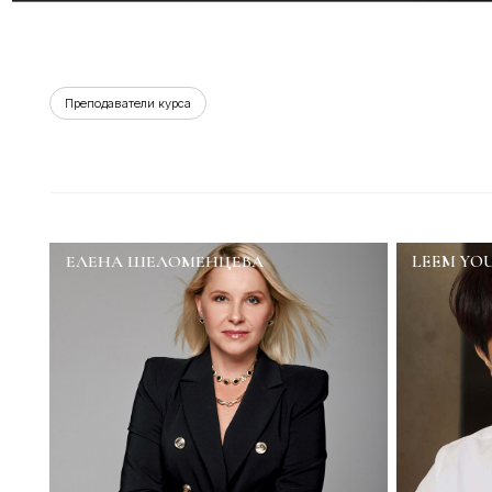
Креативный директор и
в Juno academy, имеет
Мастер парикмахерского дела, технолог-
преподавателя академи
колорист, преподаватель факультета
итогам 2023.
Парикмахерского дела
О
Отзывы