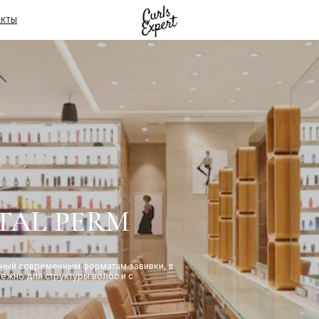
L PERM
временным форматам завивки, в
 структуры волос и с