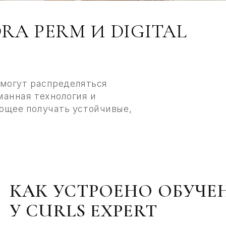
PERM И DIGITAL
ЗА
т распределяться
я технология и
получать устойчивые,
АК УСТРОЕНО ОБУЧЕНИЕ
 CURLS EXPERT
Знак
Разб
ПОГРУЖЕНИЕ В ПРОФЕССИЮ
форм
межд
даль