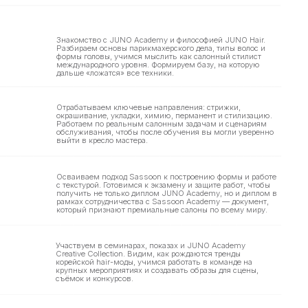
батываем ключевые направления: стрижки,
шивание, укладки, химию, перманент и стилизацию.
таем по реальным салонным задачам и сценариям
уживания, чтобы после обучения вы могли уверенно
и в кресло мастера.
иваем подход Sassoon к построению формы и работе
кстурой. Готовимся к экзамену и защите работ, чтобы
чить не только диплом JUNO Academy, но и диплом в
ах сотрудничества с Sassoon Academy — документ,
рый признают премиальные салоны по всему миру.
твуем в семинарах, показах и JUNO Academy
tive Collection. Видим, как рождаются тренды
йской hair-моды, учимся работать в команде на
ных мероприятиях и создавать образы для сцены,
ок и конкурсов.
раем портфолио, составляем резюме и готовимся
беседованиям. Лучшие выпускники получают
лашения в салоны-партнёры, а также прочный
амент для дальнейшей карьеры.